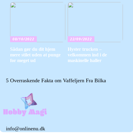
08/10/2022
22/09/2022
Sådan gør du dit hjem
Hyster trucken –
mere stilet uden at punge
velkommen ind i de
for meget ud
maskinelle haller
5 Overraskende Fakta om Vaffeljern Fra Bilka
info@onlinenu.dk