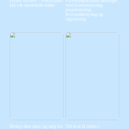
Hyster trucken – velkommen
Forretningskritiske løsninger
ind i de maskinelle haller
med kontraktstyring,
projektstyring,
leverandørstyring og
sagsstyring
Beskyt dine øjne, og sørg for
Tid til at få orden i