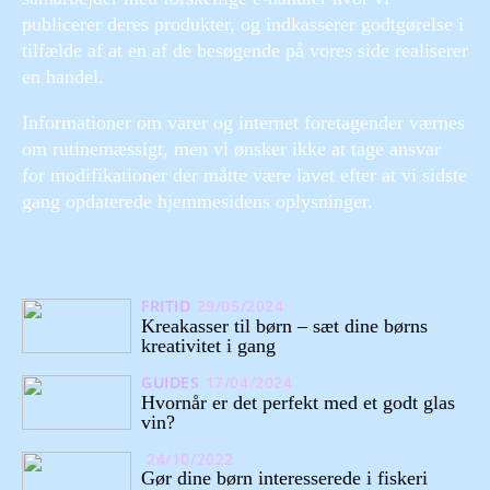
publicerer deres produkter, og indkasserer godtgørelse i
tilfælde af at en af de besøgende på vores side realiserer
en handel.
Informationer om varer og internet foretagender værnes
om rutinemæssigt, men vi ønsker ikke at tage ansvar
for modifikationer der måtte være lavet efter at vi sidste
gang opdaterede hjemmesidens oplysninger.
FRITID
29/05/2024
Kreakasser til børn – sæt dine børns
kreativitet i gang
GUIDES
17/04/2024
Hvornår er det perfekt med et godt glas
vin?
24/10/2022
Gør dine børn interesserede i fiskeri