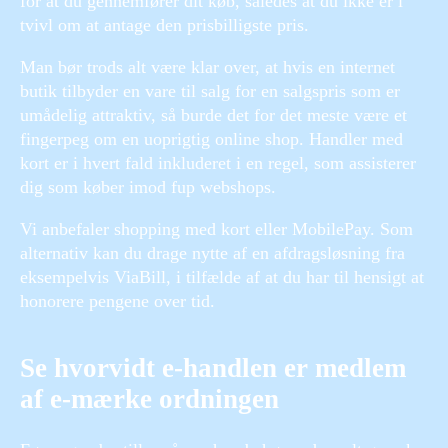
for at du gennemfører dit køb, således at du ikke er i
tvivl om at antage den prisbilligste pris.
Man bør trods alt være klar over, at hvis en internet
butik tilbyder en vare til salg for en salgspris som er
umådelig attraktiv, så burde det for det meste være et
fingerpeg om en uoprigtig online shop. Handler med
kort er i hvert fald inkluderet i en regel, som assisterer
dig som køber imod fup webshops.
Vi anbefaler shopping med kort eller MobilePay. Som
alternativ kan du drage nytte af en afdragsløsning fra
eksempelvis ViaBill, i tilfælde af at du har til hensigt at
honorere pengene over tid.
Se hvorvidt e-handlen er medlem
af e-mærke ordningen