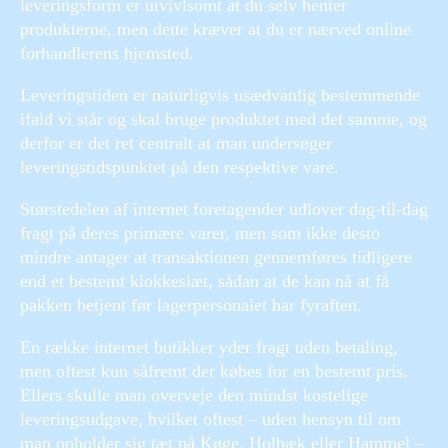
leveringsform er utvivlsomt at du selv henter
produkterne, men dette kræver at du er nærved online
forhandlerens hjemsted.
Leveringstiden er naturligvis usædvanlig bestemmende
ifald vi står og skal bruge produktet med det samme, og
derfor er det ret centralt at man undersøger
leveringstidspunktet på den respektive vare.
Størstedelen af internet foretagender udlover dag-til-dag
fragt på deres primære varer, men som ikke desto
mindre antager at transaktionen gennemføres tidligere
end et bestemt klokkeslæt, sådan at de kan nå at få
pakken betjent før lagerpersonalet har fyraften.
En række internet butikker yder fragt uden betaling,
men oftest kun såfremt der købes for en bestemt pris.
Ellers skulle man overveje den mindst kostelige
leveringsudgave, hvilket oftest – uden hensyn til om
man opholder sig tæt på Køge, Holbæk eller Hammel –