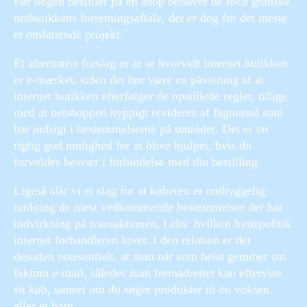
Før nogen bestiller på en shop behøver de reelt granske
netbutikkens forretningsaftale, det er dog for det meste
et omfattende projekt.
Et alternativt forslag er at se hvorvidt internet butikken
er e-mærket, siden det bør være en påvisning af at
internet butikken efterfølger de opstillede regler, tillige
med at netshoppen hyppigt revideres af fagmænd som
har indsigt i bestemmelserne på området. Det er en
rigtig god mulighed for at blive hjulpet, hvis du
forvoldes besvær i forbindelse med din bestilling.
Ligeså slår vi et slag for at køberen er omhyggelig
omkring de mest vedkommende bestemmelser der har
indvirkning på transaktionen, f.eks. hvilken byttepolitik
internet forhandleren lover. I den relation er det
desuden essesentielt, at man når som helst gemmer sin
faktura e-mail, således man fremadrettet kan eftervise
sit køb, uanset om du søger produkter til en voksen
eller et barn.