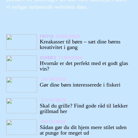
vi nyligst opdaterede websitets data.
FRITID
29/05/2024
Kreakasser til børn – sæt dine børns
kreativitet i gang
GUIDES
17/04/2024
Hvornår er det perfekt med et godt glas
vin?
24/10/2022
Gør dine børn interesserede i fiskeri
21/10/2022
Skal du grille? Find gode råd til lækker
grillmad her
08/10/2022
Sådan gør du dit hjem mere stilet uden
at punge for meget ud