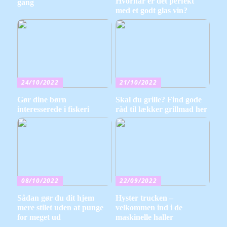
Hvornår er det perfekt
gang
med et godt glas vin?
24/10/2022
21/10/2022
Gør dine børn
Skal du grille? Find gode
interesserede i fiskeri
råd til lækker grillmad her
08/10/2022
22/09/2022
Sådan gør du dit hjem
Hyster trucken –
mere stilet uden at punge
velkommen ind i de
for meget ud
maskinelle haller