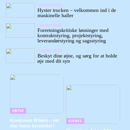
22/09/2022
Hyster trucken – velkommen ind i de
maskinelle haller
22/09/2022
Forretningskritiske løsninger med
kontraktstyring, projektstyring,
leverandørstyring og sagsstyring
18/09/2022
Beskyt dine øjne, og sørg for at holde
øje med dit syn
FRITID
Kreakasser til børn – sæt
GUIDES
dine børns kreativitet i