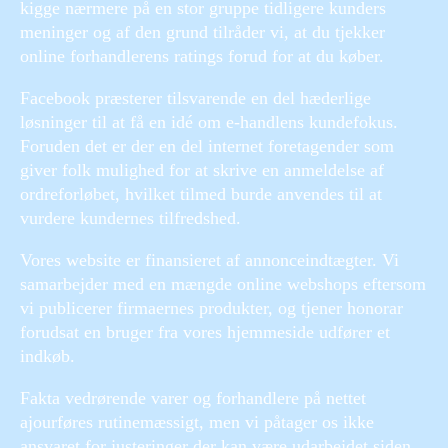
kigge nærmere på en stor gruppe tidligere kunders
meninger og af den grund tilråder vi, at du tjekker
online forhandlerens ratings forud for at du køber.
Facebook præsterer tilsvarende en del hæderlige
løsninger til at få en idé om e-handlens kundefokus.
Foruden det er der en del internet foretagender som
giver folk mulighed for at skrive en anmeldelse af
ordreforløbet, hvilket tilmed burde anvendes til at
vurdere kundernes tilfredshed.
Vores website er finansieret af annonceindtægter. Vi
samarbejder med en mængde online webshops eftersom
vi publicerer firmaernes produkter, og tjener honorar
forudsat en bruger fra vores hjemmeside udfører et
indkøb.
Fakta vedrørende varer og forhandlere på nettet
ajourføres rutinemæssigt, men vi påtager os ikke
ansvaret for justeringer der kan være udarbejdet siden